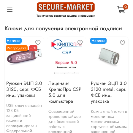
0
Ключи для получения электронной подписи
Новинка
Новинка
Распродажа
-3%
Рутокен ЭЦП 3.0
Лицензия
Рутокен ЭЦП 3.0
3120, серт. ФСБ
КриптоПро CSP
3120 metal, серт.
инд. упаковка
5.0 для
ФСБ инд.
компьютера
упаковка
USB ключ оснащён
128 КБ
Современный
Компактный токен в
защищённой
криптопровайдер
монолитном
памяти и
для безопасной
металлическом
сертифицирован
работы с
корпусе с объемом
Федеральной...
электронной
защищенной