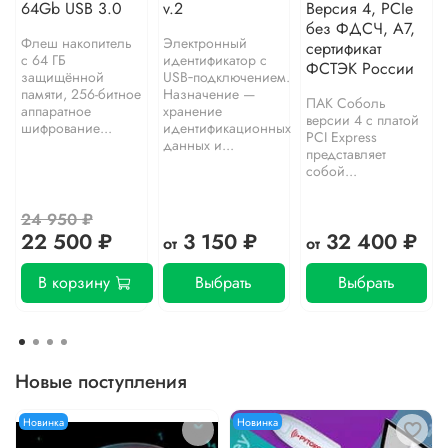
64Gb USB 3.0
v.2
Версия 4, PCIe
без ФДСЧ, A7,
Флеш накопитель
Электронный
сертификат
с 64 ГБ
идентификатор с
ФСТЭК России
защищённой
USB‑подключением.
памяти, 256-битное
Назначение —
ПАК Соболь
аппаратное
хранение
версии 4 с платой
шифрование...
идентификационных
PCI Express
данных и...
представляет
собой...
24 950 ₽
22 500 ₽
3 150 ₽
32 400 ₽
от
от
В корзину
Выбрать
Выбрать
Новые поступления
Новинка
Новинка