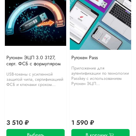
Рутокен ЭЦП 3.0 3127,
Рутокен Pass
серт. ФСБ с формуляром
Приложение для
аутентификации по технологии
USB-токены с усиленной
Passkey с использованием
защитой чипа, сертификацией
Рутокен ЭЦП...
ФСБ и ключами сроком...
3 510 ₽
1 590 ₽
Выбрать
В корзину