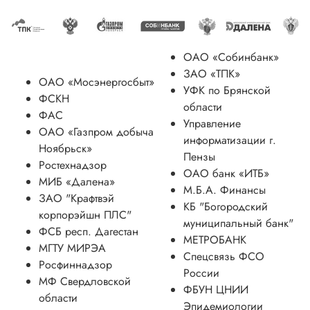
ОАО «Собинбанк»
ЗАО «ТПК»
ОАО «Мосэнергосбыт»
УФК по Брянской
ФСКН
области
ФАС
Управление
ОАО «Газпром добыча
информатизации г.
Ноябрьск»
Пензы
Ростехнадзор
ОАО банк «ИТБ»
МИБ «Далена»
М.Б.А. Финансы
ЗАО "Крафтвэй
КБ "Богородский
корпорэйшн ПЛС"
муниципальный банк"
ФСБ респ. Дагестан
МЕТРОБАНК
МГТУ МИРЭА
Спецсвязь ФСО
Росфиннадзор
России
МФ Свердловской
ФБУН ЦНИИ
области
Эпидемиологии