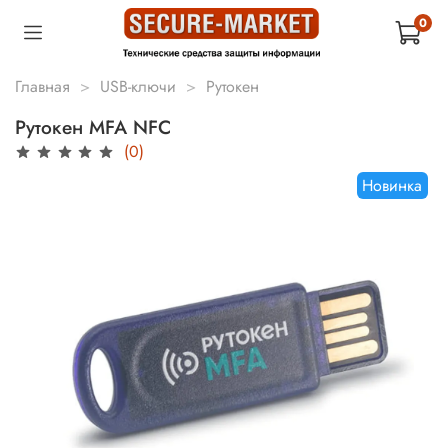
0
Главная
USB-ключи
Рутокен
Рутокен MFA NFC
(0)
Новинка