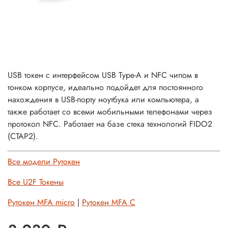
USB токен
с интерфейсом USB Type-A и NFC чипом в
тонком корпусе, идеально подойдет для постоянного
нахождения в USB-порту ноутбука или компьютера, а
также работает со всеми мобильными телефонами через
протокол NFC. Р
аботает на базе стека технологий FIDO2
(CTAP2).
Все модели Рутокен
Все U2F Токены
Рутокен MFA micro
|
Рутокен MFA С