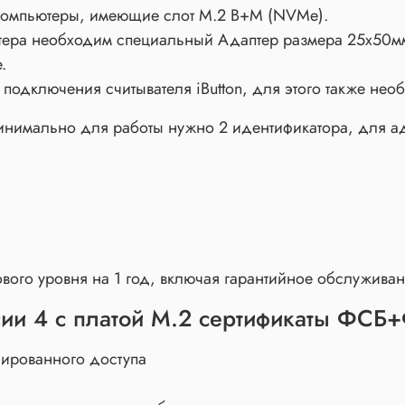
компьютеры, имеющие слот M.2 B+M (NVMe).
тера необходим специальный Адаптер размера 25х50м
.
подключения считывателя iButton, для этого также не
инимально для работы нужно 2 идентификатора, для адм
вого уровня на 1 год, включая гарантийное обслуживан
сии 4 с платой M.2 сертификаты ФС
ированного доступа