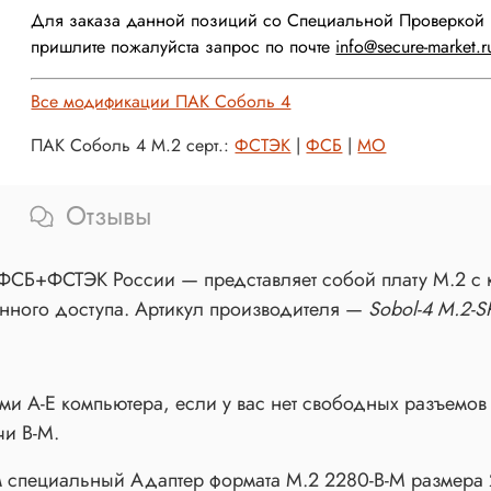
Для заказа данной позиций со Специальной Проверкой 
пришлите пожалуйста запрос по почте
info@secure-market.r
Все модификации ПАК Соболь 4
ПАК Соболь 4 M.2 серт.:
ФСТЭК
|
ФСБ
|
МО
Отзывы
ФСБ+ФСТЭК России — представляет собой плату M.2 c кл
нного доступа. Артикул производителя —
Sobol-4 M.2-S
и A-E компьютера, если у вас нет свободных разъемов
чи B-M.
специальный Адаптер формата М.2 2280-B-M размера 