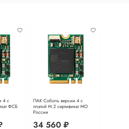
 4 с
ПАК Соболь версии 4 с
икат ФСБ
платой M.2 сертификат MO
России
₽
34 560 ₽