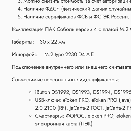
Можно снизить стоимость за счет авторизации 
Наличие ФДСЧ (физический датчик случайны
Наличие сертификатов ФСБ и ФСТЭК России.
Комплектация ПАК Соболь версии 4 с платой M.2
Габариты: 30 x 22 мм
Интерфейс: М.2 type 2230-D4-A-E
Подключение внутреннего или внешнего считывате
Совместимые персональные идентификаторы:
iButton DS1992, DS1993, DS1994, DS1995
USB-ключи: eToken PRO, eToken PRO (Java)
2.0 2100 (RF), JaCarta-2 ГОСТ, JaCarta-2 
Смарт-карты: ФОРОС, eToken PRO, eToken P
электронная карта (ПЭК)