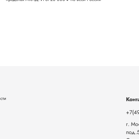
сти
Конт
+7(49
г. Мо
под.5