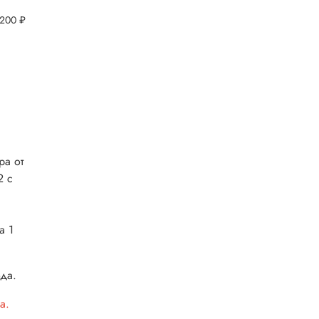
 200 ₽
ра от
2 с
о
а 1
ода.
а.