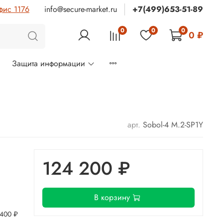
фис 1176
info@secure-market.ru
+7(499)653-51-89
0
0
0
0 ₽
м
Защита информации
арт.
Sobol-4 M.2-SP1Y
124 200 ₽
В корзину
 400 ₽