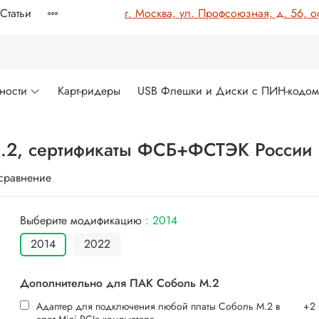
Статьи
г. Москва, ул. Профсоюзная, д. 56, о
ности
Карт-ридеры
USB Флешки и Диски с ПИН-кодо
M.2, сертификаты ФСБ+ФСТЭК России
 сравнение
Выберите модификацию
: 2014
2014
2022
Дополнительно для ПАК Соболь М.2
Адаптер для подключения любой платы Соболь М.2 в
+
2
слот Mini PCIe компьютера