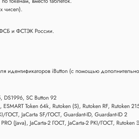
по токенам, вместо таблеток.
х чисел).
 ФСБ и ФСТЭК России.
ля идентификаторов iButton (с помощью дополнительно
, DS1996, SC Button 92
, ESMART Token 64k, Rutoken (S), Rutoken RF, Rutoken 21
PKI/ГОСТ, JaCarta SF/ГОСТ, Guardant-ID, Guardant-ID 2
RO (Java), JaCarta-2 ГОСТ, JaCarta-2 PKI/ГОСТ, Rutoken 