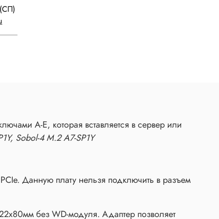
(СП)
u
ючами A-E, которая вставляется в сервер или
P1Y, Sobol-4 M.2 A7-SP1Y
 PCIe. Данную плату нельзя подключить в разъем
22х80мм без WD-модуля. Адаптер позволяет