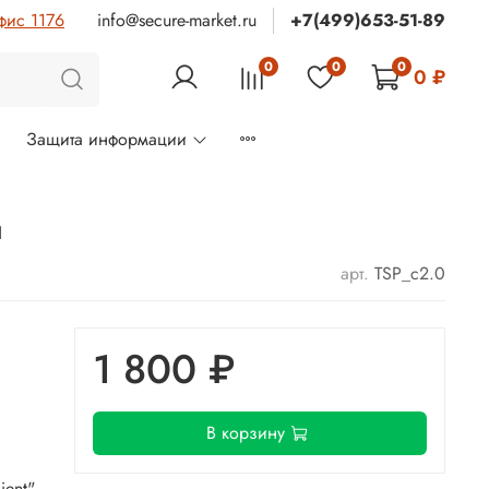
фис 1176
info@secure-market.ru
+7(499)653-51-89
0
0
0
0 ₽
м
Защита информации
я
арт.
TSP_с2.0
1 800 ₽
В корзину
ient"