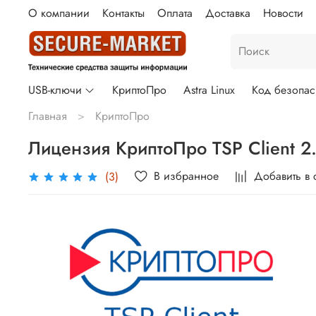
О компании
Контакты
Оплата
Доставка
Новости
USB-ключи
КриптоПро
Astra Linux
Код безопас
Главная
КриптоПро
Лицензия КриптоПро TSP Client 2
В избранное
Добавить в 
(3)