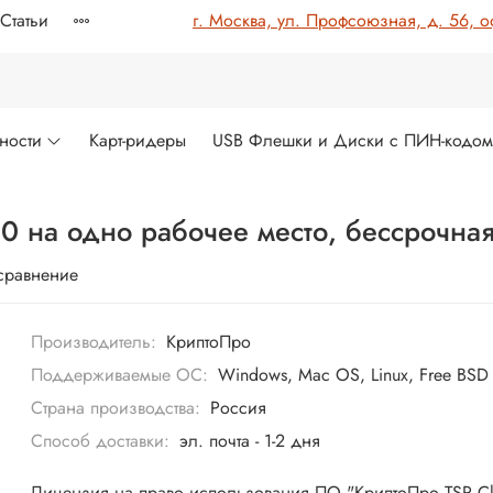
Статьи
г. Москва, ул. Профсоюзная, д. 56, о
ности
Карт-ридеры
USB Флешки и Диски с ПИН-кодо
.0 на одно рабочее место, бессрочна
сравнение
Производитель:
КриптоПро
Поддерживаемые ОС:
Windows, Mac OS, Linux, Free BSD
Страна производства:
Россия
Способ доставки:
эл. почта - 1-2 дня
Лицензия на право использования ПО "КриптоПро TSP Cl