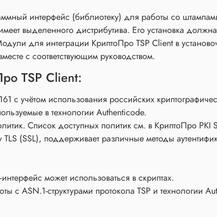
ммный интерфейс (библиотеку) для работы со штампами
имеет выделенного дистрибутива. Его установка должна
одули для интеграции КриптоПро TSP Client в установо
месте с соответствующим руководством.
ро TSP Client:
3161 с учётом использования российских криптографичес
ользуемые в технологии Authenticode.
литик. Список доступных политик см. в КриптоПро PKI 
у TLS (SSL), поддерживает различные методы аутентифик
нтерфейс может использоваться в скриптах.
ы с ASN.1-структурами протокола TSP и технологии Aut