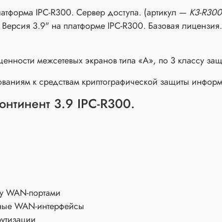
латформа IPC-R300. Сервер доступа. (артикул —
K3-R300
Версия 3.9" на платформе IPC-R300. Базовая лицензия.
нности межсетевых экранов типа «А», по 3 классу защ
ованиям к средствам криптографической защиты информ
тинент 3.9 IPC-R300.
ду WAN-портами
зные WAN-интерфейсы
утизации