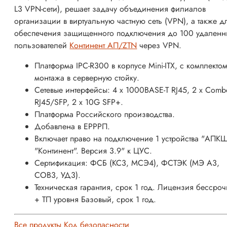
L3 VPN-сети), решает задачу объединения филиалов
организации в виртуальную частную сеть (VPN), а также д
обеспечения защищенного подключения до 100 удаленн
пользователей
Континент АП/ZTN
через VPN.
Платформа IPC-R300 в корпусе Mini-ITX, с комплекто
монтажа в серверную стойку.
Сетевые интерфейсы: 4 x 1000BASE-T RJ45, 2 x Com
RJ45/SFP, 2 x 10G SFP+.
Платформа Российского производства.
Добавлена в ЕРРРП.
Включает право на подключение 1 устройства "АПК
"Континент". Версия 3.9" к ЦУС.
Сертификация: ФСБ (КС3, МСЭ4), ФСТЭК (МЭ А3,
СОВ3, УД3).
Техническая гарантия, срок 1 год. Лицензия бессро
+ ТП уровня Базовый, срок 1 год.
Все продукты Код безопасности