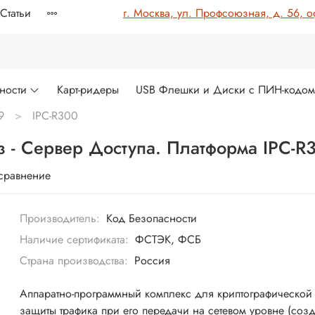
Статьи
г. Москва, ул. Профсоюзная, д. 56, о
ности
Карт-ридеры
USB Флешки и Диски с ПИН-кодо
9
IPC-R300
 - Сервер Доступа. Платформа IPC-R
 сравнение
Производитель:
Код Безопасности
Наличие сертификата:
ФСТЭК, ФСБ
Страна производства:
Россия
Аппаратно-программный комплекс для криптографической
защиты трафика при его передачи на сетевом уровне (соз