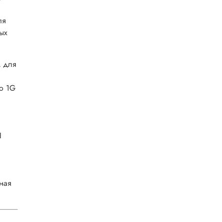
ля
ых
м для
bo 1G
Ш
чная