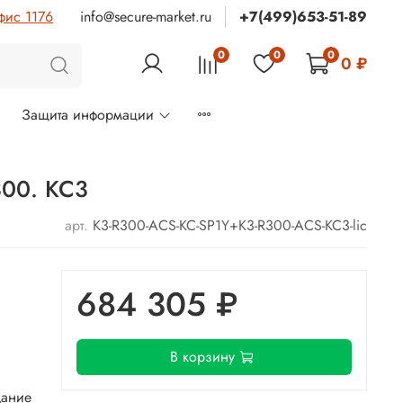
фис 1176
info@secure-market.ru
+7(499)653-51-89
0
0
0
0 ₽
м
Защита информации
300. КС3
арт.
K3-R300-ACS-KC-SP1Y+K3-R300-ACS-KC3-lic
684 305 ₽
В корзину
дание