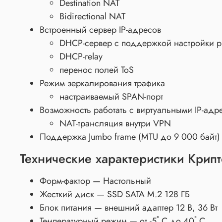
Destination NAT
Bidirectional NAT
Встроенный сервер IP-адресов
DHCP-сервер с поддержкой настройки pro
DHCP-relay
перенос полей ToS
Режим зеркалирования трафика
настраиваемый SPAN-порт
Возможность работать с виртуальными IP-адр
NAT-трансляция внутри VPN
Поддержка Jumbo frame (MTU до 9 000 байт)
Технические характеристики Крип
Форм-фактор — Настольный
Жесткий диск — SSD SATA M.2 128 ГБ
Блок питания — внешний адаптер 12 В, 36 Вт
Температурный режим — от -5˚ С до 40˚ С