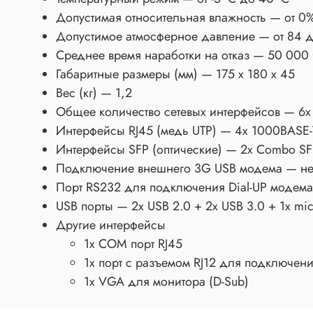
Допустимая относительная влажность — от 0
Допустимое атмосферное давление — от 84 д
Среднее время наработки на отказ — 50 000
Габаритные размеры (мм) — 175 х 180 х 45
Вес (кг) — 1,2
Общее количество сетевых интерфейсов — 6х Gi
Интерфейсы RJ45 (медь UTP) — 4х 1000BASE-
Интерфейсы SFP (оптические) — 2x Combo SF
Подключение внешнего 3G USB модема — не
Порт RS232 для подключения Dial-UP модема
USB порты — 2х USB 2.0 + 2x USB 3.0 + 1x mic
Другие интерфейсы
1x COM порт RJ45
1х порт с разъемом RJ12 для подключения
1х VGA для монитора (D-Sub)