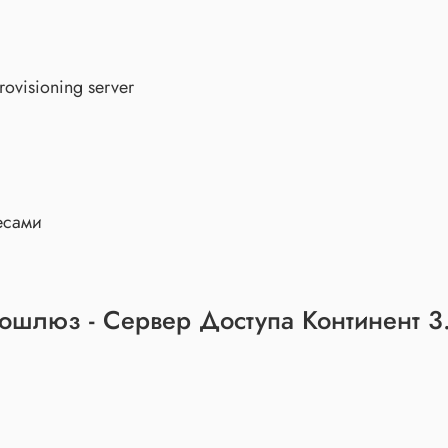
visioning server
есами
тошлюз - Сервер Доступа Континент 3